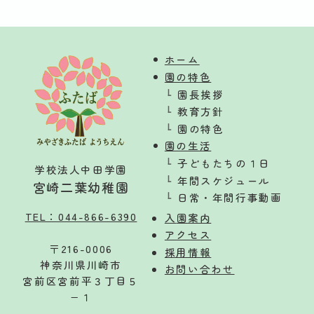
ホーム
園の特色
園長挨拶
教育方針
園の特色
園の生活
子どもたちの１日
学校法人中田学園
年間スケジュール
宮崎二葉幼稚園
日常・年間行事動画
TEL：044-866-6390
入
園案内
アクセス
〒216-0006
採用情報
神奈川県川崎市
お問い合わせ
宮前区宮前平３丁目５
−１