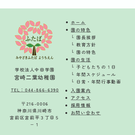
ホーム
園の特色
園長挨拶
教育方針
園の特色
園の生活
子どもたちの１日
学校法人中田学園
年間スケジュール
宮崎二葉幼稚園
日常・年間行事動画
TEL：044-866-6390
入
園案内
アクセス
〒216-0006
採用情報
神奈川県川崎市
お問い合わせ
宮前区宮前平３丁目５
−１